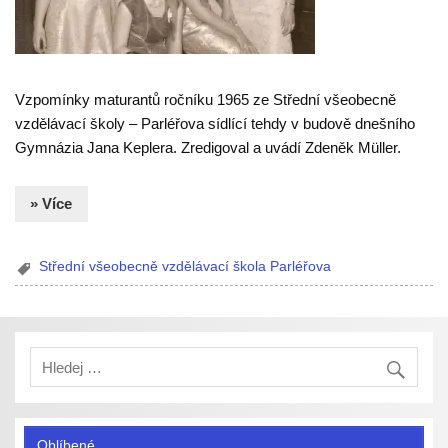
Vzpomínky maturantů ročníku 1965 ze Střední všeobecně
vzdělávací školy – Parléřova sídlící tehdy v budově dnešního
Gymnázia Jana Keplera. Zredigoval a uvádí Zdeněk Müller.
» Více
Střední všeobecně vzdělávací škola Parléřova
Oblíbené