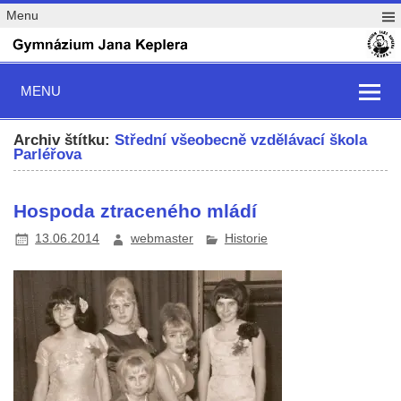
Menu
MENU
Archiv štítku:
Střední všeobecně vzdělávací škola
Parléřova
Hospoda ztraceného mládí
13.06.2014
webmaster
Historie