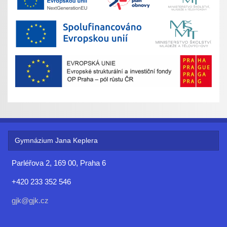
Gymnázium Jana Keplera
Parléřova 2, 169 00, Praha 6
+420 233 352 546
gjk@gjk.cz