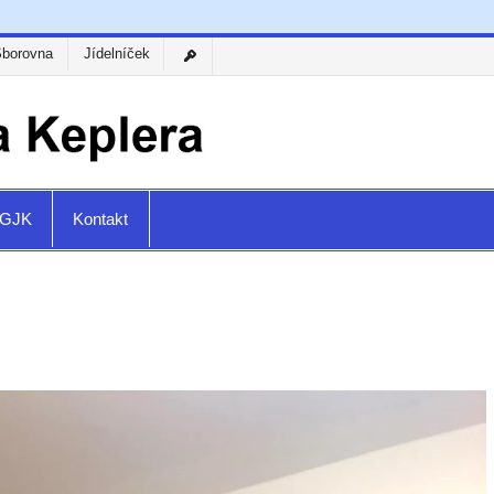
Sborovna
Jídelníček
a GJK
Kontakt