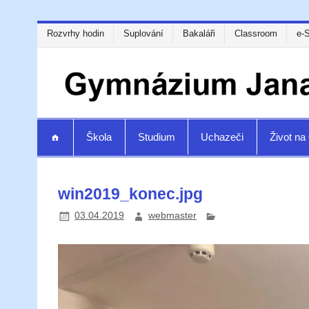
Rozvrhy hodin
Suplování
Bakaláři
Classroom
e-
Škola
Studium
Uchazeči
Život n
win2019_konec.jpg
03.04.2019
webmaster