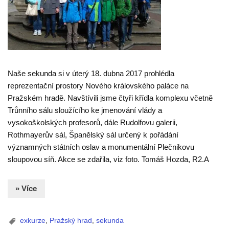
Naše sekunda si v úterý 18. dubna 2017 prohlédla
reprezentační prostory Nového královského paláce na
Pražském hradě. Navštívili jsme čtyři křídla komplexu včetně
Trůnního sálu sloužícího ke jmenování vlády a
vysokoškolských profesorů, dále Rudolfovu galerii,
Rothmayerův sál, Španělský sál určený k pořádání
významných státních oslav a monumentální Plečnikovu
sloupovou síň. Akce se zdařila, viz foto. Tomáš Hozda, R2.A
» Více
exkurze
,
Pražský hrad
,
sekunda