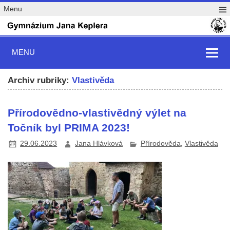
Menu
MENU
Archiv rubriky:
Vlastivěda
Přírodovědno-vlastivědný výlet na
Točník byl PRIMA 2023!
29.06.2023
Jana Hlávková
Přírodověda
,
Vlastivěda