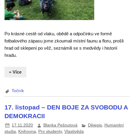
Po krásné cestě od vlaku, obědě a odpočinku ve formě
fotbalového zápasu jsme zkoumali místní faunu a floru, prošli
hrad od sklepení po věž, seznámili se s medvědy i historií
hradu.
» Více
Točník
17. listopad – DEN BOJE ZA SVOBODU A
DEMOKRACII
17.11.2020
Blanka Pešoutová
Dějepis
,
Humanitní
studia
,
Knihovna
,
Pro studenty
,
Vlastivěda