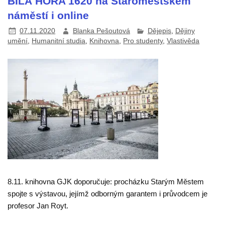
BÍLÁ HORA 1620 na Staroměstském
náměstí i online
07.11.2020
Blanka Pešoutová
Dějepis
,
Dějiny
umění
,
Humanitní studia
,
Knihovna
,
Pro studenty
,
Vlastivěda
8.11. knihovna GJK doporučuje: procházku Starým Městem
spojte s výstavou, jejímž odborným garantem i průvodcem je
profesor Jan Royt.