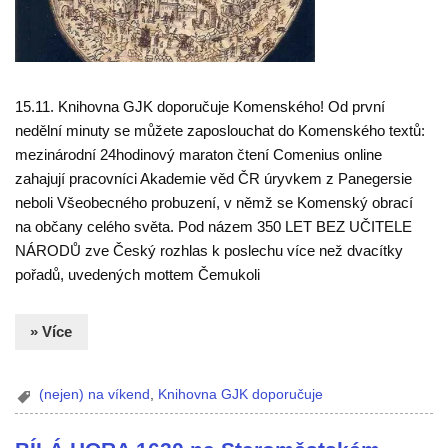
15.11. Knihovna GJK doporučuje Komenského! Od první
nedělní minuty se můžete zaposlouchat do Komenského textů:
mezinárodní 24hodinový maraton čtení Comenius online
zahajují pracovníci Akademie věd ČR úryvkem z Panegersie
neboli Všeobecného probuzení, v němž se Komenský obrací
na občany celého světa. Pod názem 350 LET BEZ UČITELE
NÁRODŮ zve Český rozhlas k poslechu více než dvacítky
pořadů, uvedených mottem Čemukoli
» Více
(nejen) na víkend
,
Knihovna GJK doporučuje