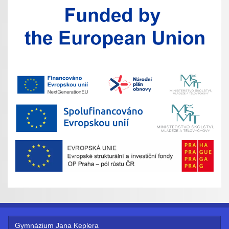
Gymnázium Jana Keplera