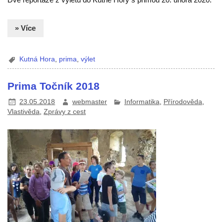
» Více
Kutná Hora
,
prima
,
výlet
Prima Točník 2018
23.05.2018
webmaster
Informatika
,
Přírodověda
,
Vlastivěda
,
Zprávy z cest