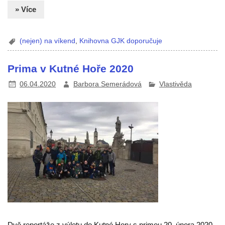
» Více
(nejen) na víkend
,
Knihovna GJK doporučuje
Prima v Kutné Hoře 2020
06.04.2020
Barbora Semerádová
Vlastivěda
Dvě reportáže z výletu do Kutné Hory s primou 20. února 2020.