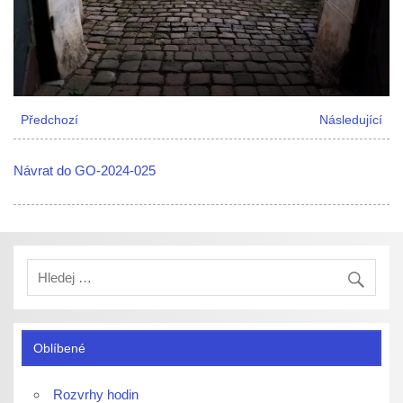
Předchozí
Následující
Návrat do GO-2024-025
Oblíbené
Rozvrhy hodin