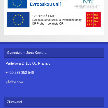
Gymnázium Jana Keplera
Parléřova 2, 169 00, Praha 6
+420 233 352 546
gjk@gjk.cz
Zřizovatel