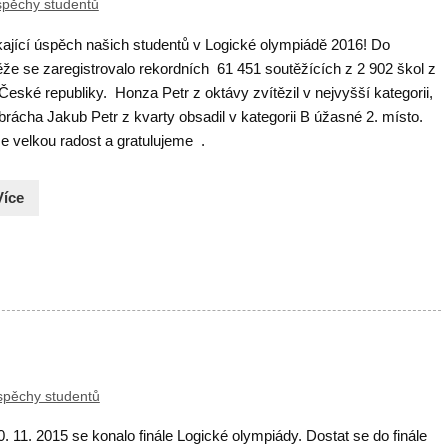
pěchy studentů
kající úspěch našich studentů v Logické olympiádě 2016! Do
ěže se zaregistrovalo rekordních 61 451 soutěžících z 2 902 škol z
České republiky. Honza Petr z oktávy zvítězil v nejvyšší kategorii,
brácha Jakub Petr z kvarty obsadil v kategorii B úžasné 2. místo.
 velkou radost a gratulujeme .
Více
spěchy studentů
0. 11. 2015 se konalo finále Logické olympiády. Dostat se do finále