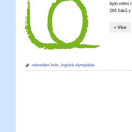
bylo velmi 
265 žáků z 
» Více
celostátní kolo
,
logická olympiáda