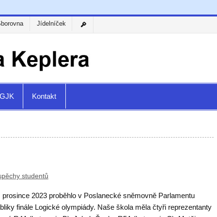
Sborovna
Jídelníček
a GJK
Kontakt
spěchy studentů
4. prosince 2023 proběhlo v Poslanecké sněmovně Parlamentu
liky finále Logické olympiády. Naše škola měla čtyři reprezentanty