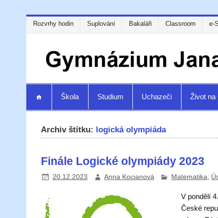
Rozvrhy hodin
Suplování
Bakaláři
Classroom
e-
Škola
Studium
Uchazeči
Život n
Archiv štítku:
logická olympiáda
Finále Logické olympiády 2023
20.12.2023
Anna Kocianová
Matematika
,
Ú
V pondělí 
České repub