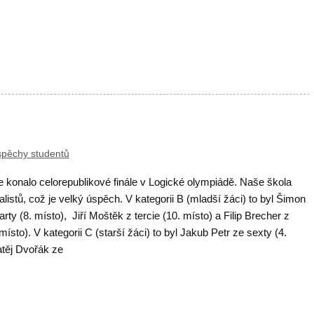
pěchy studentů
e konalo celorepublikové finále v Logické olympiádě. Naše škola
alistů, což je velký úspěch. V kategorii B (mladší žáci) to byl Šimon
ty (8. místo), Jiří Moštěk z tercie (10. místo) a Filip Brecher z
místo). V kategorii C (starší žáci) to byl Jakub Petr ze sexty (4.
těj Dvořák ze