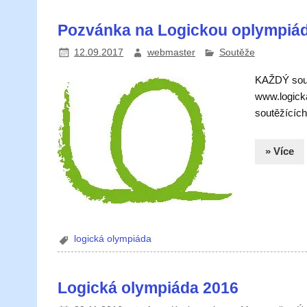
Pozvánka na Logickou oplympiá
12.09.2017
webmaster
Soutěže
KAŽDÝ soutě
www.logicka
soutěžících
» Více
logická olympiáda
Logická olympiáda 2016