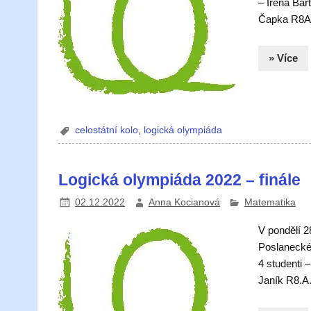
– Irena Bár
Čapka R8A (
» Více
celostátní kolo
,
logická olympiáda
Logická olympiáda 2022 – finále
02.12.2022
Anna Kocianová
Matematika
V pondělí 2
Poslanecké 
4 studenti 
Janík R8.A