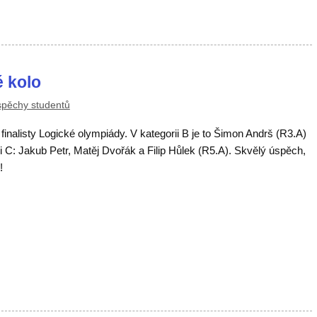
é kolo
pěchy studentů
finalisty Logické olympiády. V kategorii B je to Šimon Andrš (R3.A)
ii C: Jakub Petr, Matěj Dvořák a Filip Hůlek (R5.A). Skvělý úspěch,
!