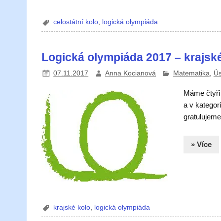
celostátní kolo
,
logická olympiáda
Logická olympiáda 2017 – krajsk
07.11.2017
Anna Kocianová
Matematika
,
Ús
Máme čtyři 
a v kategor
gratulujeme
» Více
krajské kolo
,
logická olympiáda