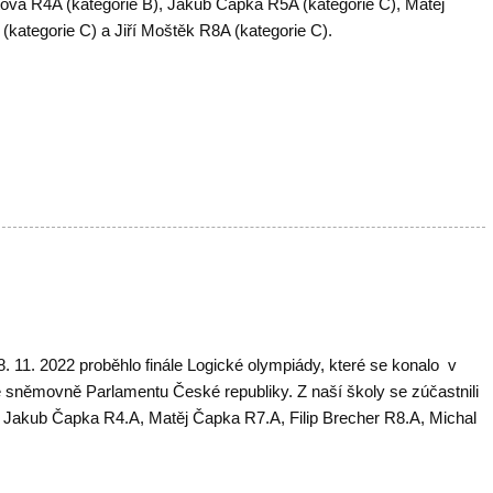
tová R4A (kategorie B), Jakub Čapka R5A (kategorie C), Matěj
kategorie C) a Jiří Moštěk R8A (kategorie C).
8. 11. 2022 proběhlo finále Logické olympiády, které se konalo v
sněmovně Parlamentu České republiky. Z naší školy se zúčastnili
– Jakub Čapka R4.A, Matěj Čapka R7.A, Filip Brecher R8.A, Michal
.