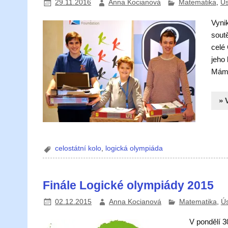
29.11.2016
Anna Kocianová
Matematika
,
Ús
Vyni
sout
celé 
jeho 
Máme
» 
celostátní kolo
,
logická olympiáda
Finále Logické olympiády 2015
02.12.2015
Anna Kocianová
Matematika
,
Ú
V pondělí 3