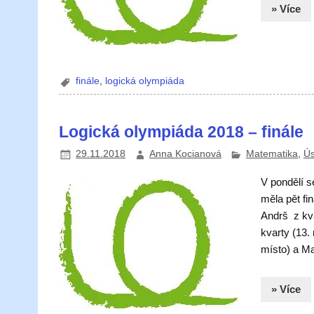
» Více
finále
,
logická olympiáda
Logická olympiáda 2018 – finále
29.11.2018
Anna Kocianová
Matematika
,
Ús
V pondělí s
měla pět fin
Andrš z kvar
kvarty (13. 
místo) a Ma
» Více