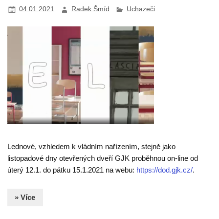
04.01.2021
Radek Šmíd
Uchazeči
Lednové, vzhledem k vládním nařízením, stejně jako
listopadové dny otevřených dveří GJK proběhnou on-line od
úterý 12.1. do pátku 15.1.2021 na webu:
https://dod.gjk.cz/
.
» Více