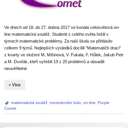
Ve dnech od 18. do 27. dubna 2017 se konala celosvětová on-
line matematická soutěž. Studenti z celého světa řešili v
týmech matematické problémy. Za naši školu se přihlásilo
celkem 9 týmů. Nejlepších výsledků docílili “Matematičtí draci”
z kvarty ve složení M. Mišinová, V. Fukala, F. Hůlek, Jakub Petr
a M. Dvořák, kteří vyřešili 19 z 20 problémů a obsadili
neuvěřitelné
» Více
matematická soutěž
,
mezinárodní kolo
,
on-line
,
Purple
Comet