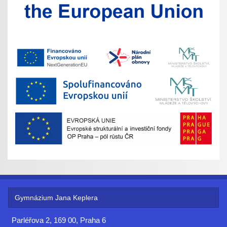
Gymnázium Jana Keplera
Parléřova 2, 169 00, Praha 6