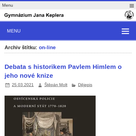
Menu
MENU
Archiv štítku:
on-line
Debata s historikem Pavlem Himlem o
jeho nové knize
25.03.2021
Štěpán Molt
Dějepis