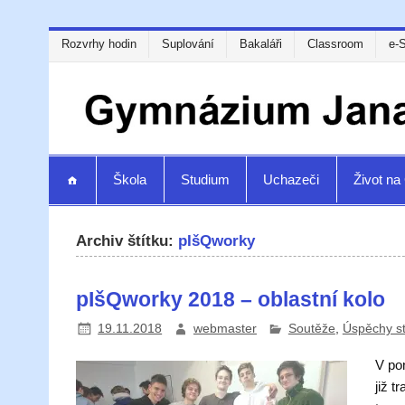
Rozvrhy hodin
Suplování
Bakaláři
Classroom
e-
Škola
Studium
Uchazeči
Život n
Archiv štítku:
pIšQworky
pIšQworky 2018 – oblastní kolo
19.11.2018
webmaster
Soutěže
,
Úspěchy s
V po
již t