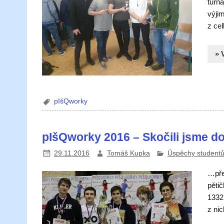
turna
výjim
z ce
» 
pIšQworky
pIšQworky 2016 – Skočili jsme d
29.11.2016
Tomáš Kupka
Úspěchy student
…pře
pětič
1332
z nic