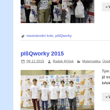
» 
mezinárodní kolo
,
pIšQworky
pIšQworky 2015
09.12.2015
Radek Kříček
Matematika
,
Úspě
Tým 
již t
loňs
» 