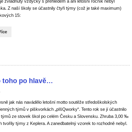
je zvládnuty vždycky s přehledem a ani letošní ročník nebyl
ka. Z naší školy se účastnily čtyři týmy (což je také maximum)
lkových 15:
Více
o toho po hlavě…
ů
sně jak nás navádělo letošní motto soutěže středoškolských
lenných týmů v piškvorkách „pIšQworky“. Tento rok se jí účastnilo
 týmů ze stovek škol po celém Česku a Slovensku. Zhruba 3,00 ‰
h tvořily týmy z Keplera. A zanedbatelný vzorek to rozhodně nebyl.