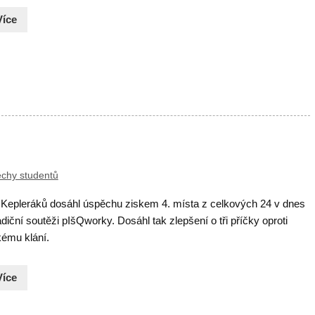
Více
chy studentů
Kepleráků dosáhl úspěchu ziskem 4. místa z celkových 24 v dnes
radiční soutěži pIšQworky. Dosáhl tak zlepšení o tři příčky oproti
kému klání.
Více