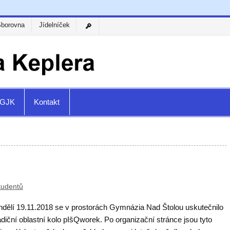
Sborovna
Jídelníček
a GJK
Kontakt
tudentů
ndělí 19.11.2018 se v prostorách Gymnázia Nad Štolou uskutečnilo
radiční oblastní kolo pIšQworek. Po organizační stránce jsou tyto