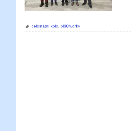
celostátní kolo
,
pIšQworky