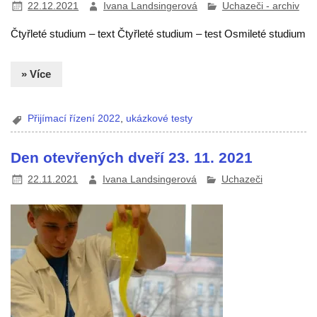
22.12.2021
Ivana Landsingerová
Uchazeči - archiv
Čtyřleté studium – text Čtyřleté studium – test Osmileté studium
» Více
Přijímací řízení 2022
,
ukázkové testy
Den otevřených dveří 23. 11. 2021
22.11.2021
Ivana Landsingerová
Uchazeči