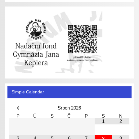
Simple Calendar
Srpen
2026
P
Ú
S
Č
P
S
N
1
2
3
4
5
6
7
9
8