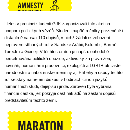
I letos v prosinci studenti GJK zorganizovali tuto akci na
podporu politických vězňů. Studenti napříč ročníky prezenčně i
distančně napsali 110 dopisů, v nichž žádali osvobození
neprávem stíhaných lidí v Saudské Arábii, Kolumbii, Barmě,
Turecku a Guineji. V těchto zemích je např. dlouhodobě
persekuována politická opozice, aktivistky za práva žen,
novináři, humanitární pracovníci, ekologičtí a LGBT+ aktivisté,
národnostní a náboženské menšiny aj. Příběhy a osudy těchto
lidí se staly námětem diskusí v hodinách cizích jazyků,
humanitních studí, dějepisu i jinde. Zároveň byla vybrána
finanční částka, jež pokryje část nákladů na zaslání dopisů
představitelům těchto zemí.