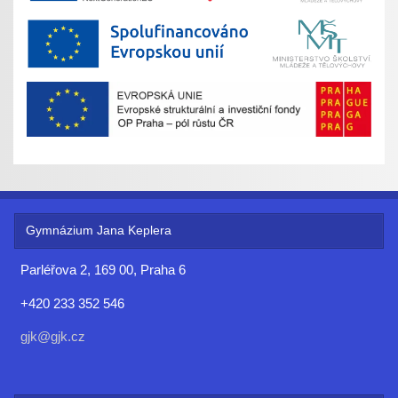
Gymnázium Jana Keplera
Parléřova 2, 169 00, Praha 6
+420 233 352 546
gjk@gjk.cz