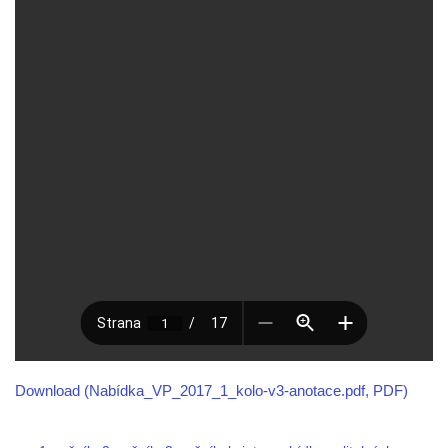
Download (Nabídka_VP_2017_1_kolo-v3-anotace.pdf, PDF)