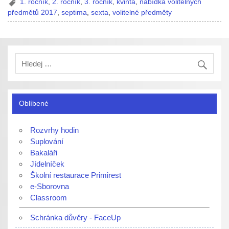
1. ročník
,
2. ročník
,
3. ročník
,
kvinta
,
nabídka volitelných
předmětů 2017
,
septima
,
sexta
,
volitelné předměty
Oblíbené
Rozvrhy hodin
Suplování
Bakaláři
Jídelníček
Školní restaurace Primirest
e-Sborovna
Classroom
Schránka důvěry - FaceUp