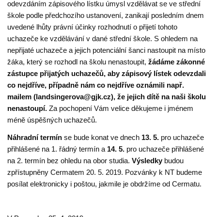
odevzdáním zápisového lístku úmysl vzdělávat se ve střední
škole podle předchozího ustanovení, zanikají posledním dnem
uvedené lhůty právní účinky rozhodnutí o přijetí tohoto
uchazeče ke vzdělávání v dané střední škole. S ohledem na
nepřijaté uchazeče a jejich potenciální šanci nastoupit na místo
žáka, který se rozhodl na školu nenastoupit,
žádáme zákonné
zástupce přijatých uchazečů, aby zápisový lístek odevzdali
co nejdříve,
případně nám co nejdříve oznámili např.
mailem (landsingerova@gjk.cz), že jejich dítě na naši školu
nenastoupí.
Za pochopení Vám velice děkujeme i jménem
méně úspěšných uchazečů.
Náhradní termín
se bude konat ve dnech
13. 5.
pro uchazeče
přihlášené na 1. řádný termín a
14. 5.
pro uchazeče přihlášené
na 2. termín bez ohledu na obor studia.
Výsledky
budou
zpřístupněny Cermatem 20. 5. 2019. Pozvánky k NT budeme
posílat elektronicky i poštou, jakmile je obdržíme od Cermatu.