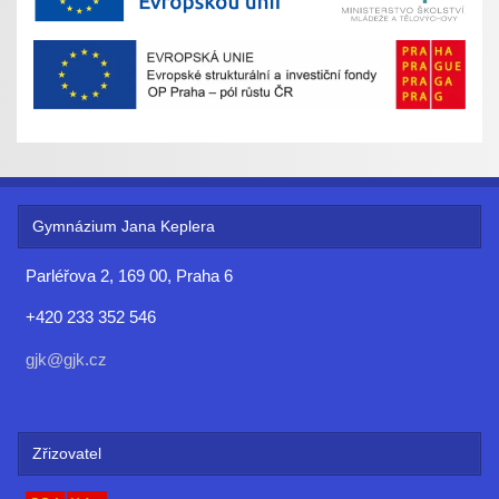
Gymnázium Jana Keplera
Parléřova 2, 169 00, Praha 6
+420 233 352 546
gjk@gjk.cz
Zřizovatel