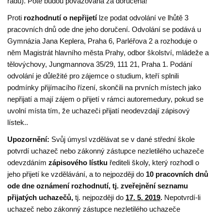
řádu). Poté budou považována za doručená!
Proti
rozhodnutí o nepřijetí
lze podat odvolání ve lhůtě 3
pracovních dnů ode dne jeho doručení. Odvolání se podává u
Gymnázia Jana Keplera, Praha 6, Parléřova 2 a rozhoduje o
něm Magistrát hlavního města Prahy, odbor školství, mládeže a
tělovýchovy, Jungmannova 35/29, 111 21, Praha 1. Podání
odvolání je důležité pro zájemce o studium, kteří splnili
podmínky přijímacího řízení, skončili na prvních místech jako
nepřijatí a mají zájem o přijetí v rámci autoremedury, pokud se
uvolní místa tím, že uchazeči přijatí neodevzdají zápisový
lístek..
Upozornění:
Svůj úmysl vzdělávat se v dané střední škole
potvrdí uchazeč nebo zákonný zástupce nezletilého uchazeče
odevzdáním
zápisového lístku
řediteli školy, který rozhodl o
jeho přijetí ke vzdělávání, a to nejpozději do
10 pracovních dnů
ode dne oznámení rozhodnutí, tj. zveřejnění seznamu
přijatých uchazečů,
tj. nejpozději do
17. 5. 2019
.
Nepotvrdí-li
uchazeč nebo zákonný zástupce nezletilého uchazeče