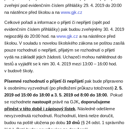
zveřejní pod evidenčním číslem přihlášky 29. 4. 2019 do 20:00
na nástěnce před školou a na
www.gjk.cz
Celkové pořadí a informace o přijetí či nepřijetí (opět pod
evidenčním číslem přihlášky) pak budou zveřejněny 30. 4. 2019
nejpozději do 20:00 hod. na
www.gjk.cz
a na nástěnce před
školou. V souladu s novelou školského zákona se poštou zasílá
pouze rozhodnutí o nepřijetí, přijatým se rozhodnutí o přijetí
vydá na základě jejich žádosti. Uchazeči mohou nahlédnout do
testů a vyjádřit se k nim 30. 4. 2019 mezi 13:00 – 16:00 hod.
v budově školy.
Písemné rozhodnutí o přijetí či nepřijetí
pak bude připraveno
k osobnímu vyzvednutí (po předložení průkazu totožnosti)
2. 5.
2019 od 15:00 do 18:00 a 3. 5. 2019 od 8:00 do 18:00.
Pokud
se rozhodnete
nastoupit
právě na GJK
, doporučujeme
přinést v této době i zápisový lístek
.
Následně odešleme
nevyzvednutá rozhodnutí. Rozhodnutí, která nelze doručit,
budou na poště uložena po dobu
10 dnů
(§ 24 odst. 1 správního