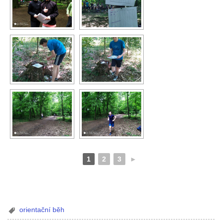
1
2
3
►
orientační běh