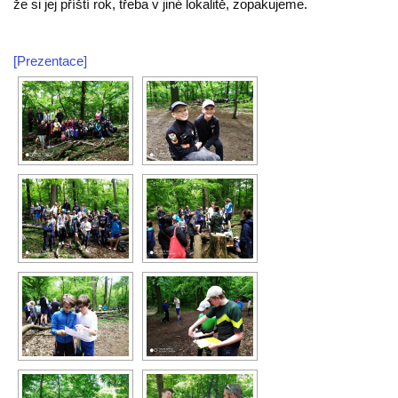
že si jej příští rok, třeba v jiné lokalitě, zopakujeme.
[Prezentace]