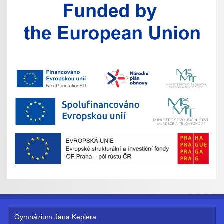
Gymnázium Jana Keplera