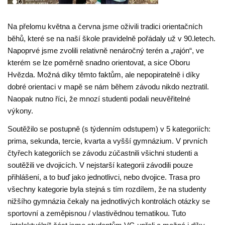
Na přelomu května a června jsme oživili tradici orientačních
běhů, které se na naší škole pravidelně pořádaly už v 90.letech.
Napoprvé jsme zvolili relativně nenáročný terén a „rajón“, ve
kterém se lze poměrně snadno orientovat, a sice Oboru
Hvězda.
Možná díky těmto faktům, ale nepopiratelně i díky
dobré orientaci v mapě se nám během závodu nikdo neztratil.
Naopak nutno říci, že mnozí studenti podali neuvěřitelné
výkony.
Soutěžilo se postupně (s týdenním odstupem) v 5 kategoriích:
prima, sekunda, tercie, kvarta a vyšší gymnázium. V prvních
čtyřech kategoriích se závodu zúčastnili všichni studenti a
soutěžili ve dvojicích. V nejstarší kategorii závodili pouze
přihlášení, a to buď jako jednotlivci, nebo dvojice. Trasa pro
všechny kategorie byla stejná s tím rozdílem, že na studenty
nižšího gymnázia čekaly na jednotlivých kontrolách otázky se
sportovní a zeměpisnou / vlastivědnou tematikou. Tuto