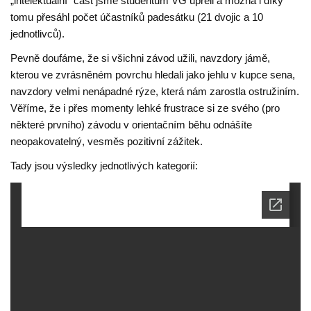
„intelektuální“ část jsme studentům VG upřeli a možná i díky
tomu přesáhl počet účastníků padesátku (21 dvojic a 10
jednotlivců).
Pevně doufáme, že si všichni závod užili, navzdory jámě,
kterou ve zvrásněném povrchu hledali jako jehlu v kupce sena,
navzdory velmi nenápadné rýze, která nám zarostla ostružiním.
Věříme, že i přes momenty lehké frustrace si ze svého (pro
některé prvního) závodu v orientačním běhu odnášíte
neopakovatelný, vesměs pozitivní zážitek.
Tady jsou výsledky jednotlivých kategorií: