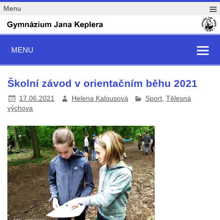
Menu
MENU
Školní závod v orientačním běhu 2021
17.06.2021
Helena Kalousová
Sport
,
Tělesná
výchova