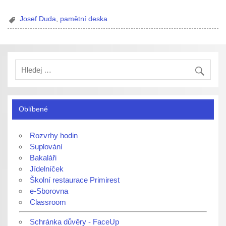
Josef Duda
,
pamětní deska
Oblíbené
Rozvrhy hodin
Suplování
Bakaláři
Jídelníček
Školní restaurace Primirest
e-Sborovna
Classroom
Schránka důvěry - FaceUp