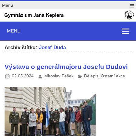
Menu
MENU
Archiv štítku:
Josef Duda
Výstava o generálmajoru Josefu Dudovi
02.05.2024
Miroslav Pešek
Dějepis
,
Ostatní akce