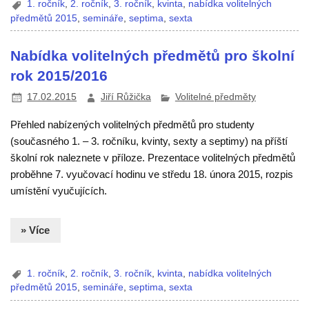
1. ročník
,
2. ročník
,
3. ročník
,
kvinta
,
nabídka volitelných
předmětů 2015
,
semináře
,
septima
,
sexta
Nabídka volitelných předmětů pro školní
rok 2015/2016
17.02.2015
Jiří Růžička
Volitelné předměty
Přehled nabízených volitelných předmětů pro studenty
(současného 1. – 3. ročníku, kvinty, sexty a septimy) na příští
školní rok naleznete v příloze. Prezentace volitelných předmětů
proběhne 7. vyučovací hodinu ve středu 18. února 2015, rozpis
umístění vyučujících.
» Více
1. ročník
,
2. ročník
,
3. ročník
,
kvinta
,
nabídka volitelných
předmětů 2015
,
semináře
,
septima
,
sexta