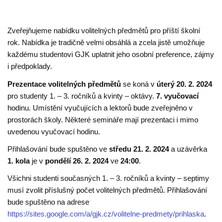
Zveřejňujeme nabídku volitelných předmětů pro příští školní
rok. Nabídka je tradičně velmi obsáhlá a zcela jistě umožňuje
každému studentovi GJK uplatnit jeho osobní preference, zájmy
i předpoklady.
Prezentace volitelných předmětů
se koná v
úterý 20. 2. 2024
pro studenty 1. – 3. ročníků a kvinty – oktávy.
7. vyučovací
hodinu.
Umístění vyučujících a lektorů bude zveřejněno v
prostorách školy. Některé semináře mají prezentaci i mimo
uvedenou vyučovací hodinu.
Přihlašování bude spuštěno ve
středu 21. 2. 2024
a uzávěrka
1. kola
je v
pondělí 26. 2.
2024
ve
24:00
.
Všichni studenti současných 1. – 3. ročníků a kvinty – septimy
musí zvolit příslušný počet volitelných předmětů. Přihlašování
bude spuštěno na adrese
https://sites.google.com/a/gjk.cz/volitelne-predmety/prihlaska
.