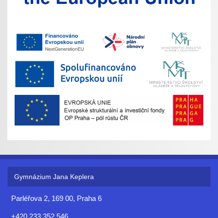
Gymnázium Jana Keplera
Parléřova 2, 169 00, Praha 6
+420 233 352 546