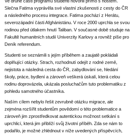
Ve druhé části programu studenti hovořili přímo s hostem.
Slečna Fatima vyprávěla své vlastní zkušenosti z cesty do ČR
a následného procesu integrace. Fatima pochází z Herátu,
severozápadní části Afghánistánu. V roce 2000 uprchla se svou
rodinou před útlakem hnutí Taliban. V současné době studuje na
Fakultě humanitních studií Univerzity Karlovy a rovněž píše pro
Deník referendum.
Studenti se seznámili s jejím příběhem a zaujatě pokládali
doplňující otázky. Strach, rozhodnutí odejít z rodné země,
nejistota a následná cesta do ČR, zabydlování se, hledání
školy, práce, bydlení a zároveň veškerá úskalí, která celou
rodinu doprovázela, ukázala posluchačům tuto problematiku z
pohledu samotného účastníka.
Naším cílem nebylo řešit zevrubně otázku migrace, ale
zejména rozšířit studentům povědomí o této problematice a
zároveň jim zprostředkovat autentickou možnost setkání s
uprchlicí, která jim přiblíží svůj životní příběh. Zda se nám to
podařilo, je možné zhlédnout v níže uvedených příspěvcích,