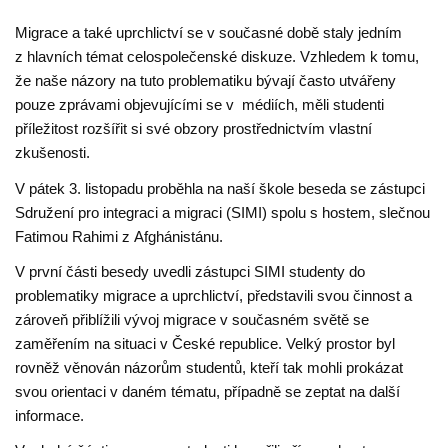
Migrace a také uprchlictví se v současné době staly jedním
z hlavních témat celospolečenské diskuze. Vzhledem k tomu,
že naše názory na tuto problematiku bývají často utvářeny
pouze zprávami objevujícími se v médiích, měli studenti
příležitost rozšířit si své obzory prostřednictvím vlastní
zkušenosti.
V pátek 3. listopadu proběhla na naší škole beseda se zástupci
Sdružení pro integraci a migraci (SIMI) spolu s hostem, slečnou
Fatimou Rahimi z Afghánistánu.
V první části besedy uvedli zástupci SIMI studenty do
problematiky migrace a uprchlictví, představili svou činnost a
zároveň přiblížili vývoj migrace v současném světě se
zaměřením na situaci v České republice. Velký prostor byl
rovněž věnován názorům studentů, kteří tak mohli prokázat
svou orientaci v daném tématu, případně se zeptat na další
informace.