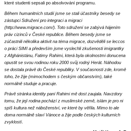
které studenti sepsali po absolvování programu.
Během humanitních studií jsme se stali účastníky besedy se
zástupci Sdružení pro integraci a migraci
(http://www.migrace.com/). Toto sdružení se zabývá hájením
práv cizinců v České republice. Během besedy jsme se
zúčastnili několika aktivit na téma migrace, dozvěděli se leccos
o práci SIMI a především jsme vyslechli zkušenosti imigrantky
z Afghánistánu, Fatimy Rahimi, která byla okolnostmi donucena
opustit se svou rodinou roku 2000 svůj rodný Herát. Náhodou
se dostala právě do České republiky. V současnosti zde, kromě
toho, že žije (mimochodem s českým občanstvím), také
normálně studuje a pracuje.
Právě stránka identity paní Rahimi mě dost zaujala. Navzdory
tomu, že její rodina pochází z muslimské země, islám je pro ni
spíš kultura než náboženství, ve které by věřila. Mimo to ale
doma normálně slaví Vánoce a žije podle českých kulturních
zvyklostí
.