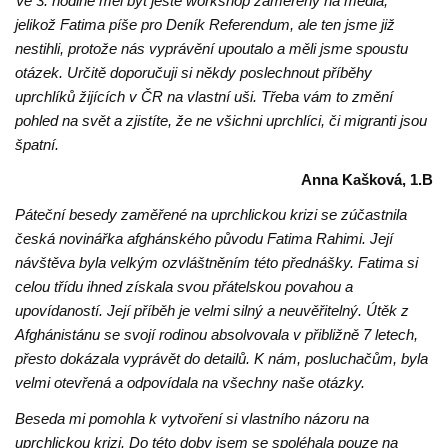
Ve 3. hodině měl být ještě workshop zaměřený na média,
jelikož Fatima píše pro Deník Referendum, ale ten jsme již
nestihli, protože nás vyprávění upoutalo a měli jsme spoustu
otázek. Určitě doporučuji si někdy poslechnout příběhy
uprchlíků žijících v ČR na vlastní uši. Třeba vám to změní
pohled na svět a zjistíte, že ne všichni uprchlíci, či migranti jsou
špatní.
Anna Kašková, 1.B
Páteční besedy zaměřené na uprchlickou krizi se zúčastnila
česká novinářka afghánského původu Fatima Rahimi. Její
návštěva byla velkým ozvláštněním této přednášky. Fatima si
celou třídu ihned získala svou přátelskou povahou a
upovídaností. Její příběh je velmi silný a neuvěřitelný. Útěk z
Afghánistánu se svojí rodinou absolvovala v přibližně 7 letech,
přesto dokázala vyprávět do detailů. K nám, posluchačům, byla
velmi otevřená a odpovídala na všechny naše otázky.
Beseda mi pomohla k vytvoření si vlastního názoru na
uprchlickou krizi. Do této doby jsem se spoléhala pouze na