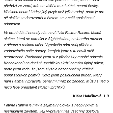
přichází ze zemí, kde se válčí a musí utéct, neumí česky.
Většinou neumí žádný jiný jazyk než jejich rodný, proto je pro
ně složité se dorozumět a časem se v naší společnosti
adaptovat.
Ve druhé části besedy nás navštívila Fatima Rahimi. Mladá
slečna, která se narodila v Afghánistánu, ze kterého musela
v dětství s rodinou utéct. Vyprávěla nám svůj příběh a
zodpověděla naše dotazy, kterých jsme v tu chvíli měli
neomezeně. Rozhodně jsem si z přednášky mnohé odnesla.
Koneckonců na dnešní uprchlickou krizi nemám úplný názor,
proto jsem ráda, že jsem slyšela názor opačný většině
populistických politiků. Když jsem poslouchala příběh, který
nám Fatima vyprávěla, běhal mi mráz po zádech. Můžu si teď o
něco lépe představit situaci uprchlíků.
Klára Halašková, 1.B
Fatima Rahimi je milý a zajímavý člověk s neobvyklým a
nesnadným životem. Její vyprávění nás všechny doslova