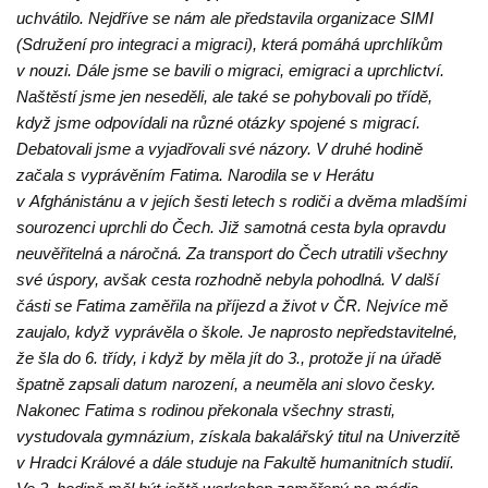
uchvátilo. Nejdříve se nám ale představila organizace SIMI
(Sdružení pro integraci a migraci), která pomáhá uprchlíkům
v nouzi. Dále jsme se bavili o migraci, emigraci a uprchlictví.
Naštěstí jsme jen neseděli, ale také se pohybovali po třídě,
když jsme odpovídali na různé otázky spojené s migrací.
Debatovali jsme a vyjadřovali své názory. V druhé hodině
začala s vyprávěním Fatima. Narodila se v Herátu
v Afghánistánu a v jejích šesti letech s rodiči a dvěma mladšími
sourozenci uprchli do Čech. Již samotná cesta byla opravdu
neuvěřitelná a náročná. Za transport do Čech utratili všechny
své úspory, avšak cesta rozhodně nebyla pohodlná. V další
části se Fatima zaměřila na příjezd a život v ČR. Nejvíce mě
zaujalo, když vyprávěla o škole. Je naprosto nepředstavitelné,
že šla do 6. třídy, i když by měla jít do 3., protože jí na úřadě
špatně zapsali datum narození, a neuměla ani slovo česky.
Nakonec Fatima s rodinou překonala všechny strasti,
vystudovala gymnázium, získala bakalářský titul na Univerzitě
v Hradci Králové a dále studuje na Fakultě humanitních studií.