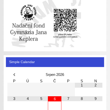
Simple Calendar
Srpen
2026
P
Ú
S
Č
P
S
N
1
2
3
4
5
7
8
9
6