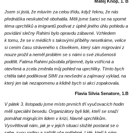
Matěj Knop, 1. B
Jsem si jistá, že mluvím za celou třídu, když řeknu, že nás
přednáška neskutečně obohatila. Měli jsme šanci se na sporné
téma uprchlíků a imigrantů podívat z úplně jiného úhlu pohledu a
povídání slečny Rahimi bylo opravdu zábavné. Vzhledem
k tomu, že se v médiích s takovými příběhy nesetkáme, velice
si cením času stráveného s člověkem, který sám migrování z
nouze prožil a neměl problém se s námi o své zkušenosti
podělit. Fatima Rahimi působila příjemně, byla vstřícná a
otevřená a zcela změnila můj pohled na uprchlíky. Tímto bych
chtěla také poděkovat SIMI za nevšední a zajímavý výklad, na
který jen tak nezapomenu a klidně bych si akci zopakovala.
Flavia Silvia Senatore, 1.B
V pátek 3. listopadu jsme místo prvních tří vyučovacích hodin
měli speciální besedu. Organizátory byli lidé, kteří se snaží
pomáhat migrujícím lidem v krizi, hlavně uprchlíkům.
Vysvětlovali nám, jak je v jejich situaci složité postarat se o
sebe, svou rodinu a zařídit vše potřebné. Lidé, kteří k nám