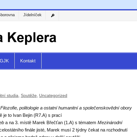
Sborovna
Jídelníček
a GJK
Kontakt
ní studia
,
Soutěže
,
Uncategorized
i
Filozofie, politologie a ostatní humanitní a společenskovědní obory
ě je to Ivan Bejin (R7.A) s prací
leb
a na 3. místě Marek Břečťan (1.A) s tématem
Mezinárodní
elostátního finále jisté, Marek musí 2 týdny čekat na rozhodnutí