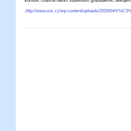
komise. Oběma našim studentům gratululeme, děkujeme
.
http://www.soc.cz/wp-content/uploads/2020/04/V