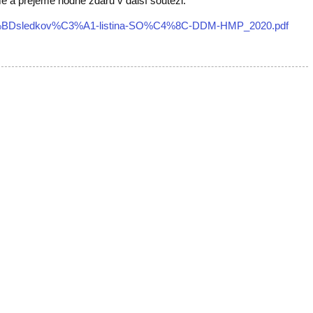
 a přejeme hodně zdaru v další soutěži.
%C3%BDsledkov%C3%A1-listina-SO%C4%8C-DDM-HMP_2020.pdf