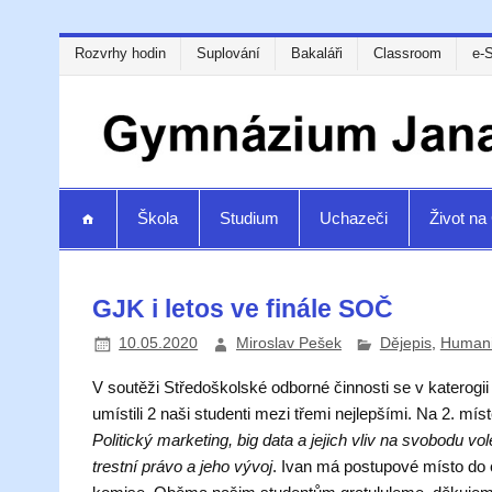
Rozvrhy hodin
Suplování
Bakaláři
Classroom
e-
Škola
Studium
Uchazeči
Život n
GJK i letos ve finále SOČ
10.05.2020
Miroslav Pešek
Dějepis
,
Humanit
V soutěži Středoškolské odborné činnosti se v katerogi
umístili 2 naši studenti mezi třemi nejlepšími. Na 2. míst
Politický marketing, big data a jejich vliv na svobodu vo
trestní právo a jeho vývoj
. Ivan má postupové místo do c