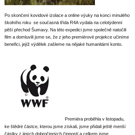
Po skončení kovidové izolace a online výuky na konci minulého
školního roku se současná třída R4A vydala na celotýdenní
pěší přechod Šumavy. Na této expedici jsme společně natočili
film a domluvili jsme se, že z jeho premiérové projekce učiníme
benefici, jejíž výdělek zašleme na nějaké humanitární konto.
Premiéra proběhla v listopadu,
ke štědré částce, kterou jsme získali, jsme přidali ještě menší
částky z jiných dobročinných činností a celkem jsme