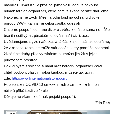
nasbírali
10548 Kč
. V prosinci jsme volili jednu z několika
humanitárních organizací, které námi získané peníze darujeme.
Nakonec jsme zvolili Mezinárodní fond na ochranu divoké
přírody WWF, kam jsme celou částku odeslali.
Chceme podpořit ochranu divoké zvěře, která se sama nemůže
bránit necitlivým způsobům chování naší civilizace.
Uvědomujeme si, že naše zaslaná částka je malá, ale doufáme,
že z mnoha kapek se může stát oceán, který pomůže zachránit
živočišné druhy před vymíráním a umožní jim žít v jejich
přirozeném prostředí.
Pokud byste společně s námi mezinárodní organizaci WWF
chtěli podpořit vlastní malou kapkou, můžete tak učinit
zde:
https://
wwfinternationalstore.com/
Po skončení COVID 19 omezení rádi promítneme film při
nějaké příležitosti ve škole.
Děkujeme všem, kteří náš projekt podpořili.
třída R4A