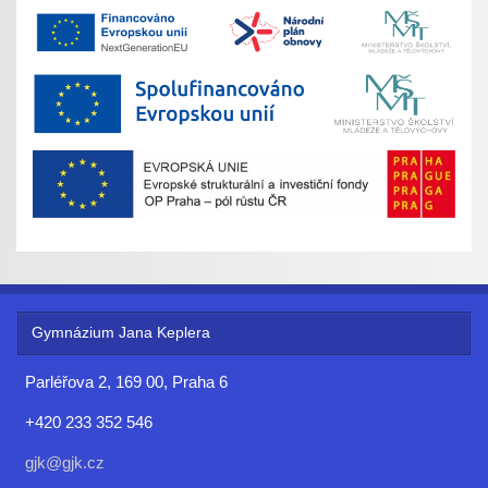
Gymnázium Jana Keplera
Parléřova 2, 169 00, Praha 6
+420 233 352 546
gjk@gjk.cz