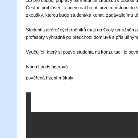
SŠ pro období přípravy na maturitní zkoušku v období 
Čestné prohlášení
a odevzdat ho při prvním vstupu do šk
zkoušky, kterou bude student/ka konat, zadávajícímu uči
Studenti závěrečných ročníků mají do školy umožněn př
profesory
výhradně po předchozí domluvě
s příslušným
Vyučující, který si pozve studenta na konzultaci, je po
Ivana Landsingerová
pověřená řízením školy