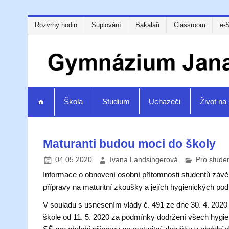
Rozvrhy hodin
Suplování
Bakaláři
Classroom
e-
Škola
Studium
Uchazeči
Život n
Maturanti budou moci do školy
04.05.2020
Ivana Landsingerová
Pro stude
Informace o obnovení osobní přítomnosti studentů závě
přípravy na maturitní zkoušky a jejích hygienických p
V souladu s usnesením vlády č. 491 ze dne 30. 4. 202
škole od 11. 5. 2020 za podmínky dodržení všech hygie