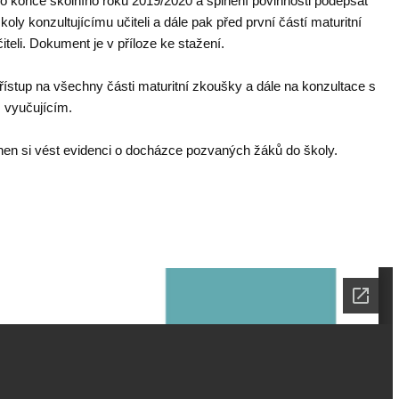
do konce školního roku 2019/2020
a splnění povinnosti podepsat
oly konzultujícímu učiteli a dále pak před první částí maturitní
teli. Dokument je v příloze ke stažení.
ístup na všechny části maturitní zkoušky a dále na konzultace s
 vyučujícím.
vinen si vést evidenci o docházce pozvaných žáků do školy.