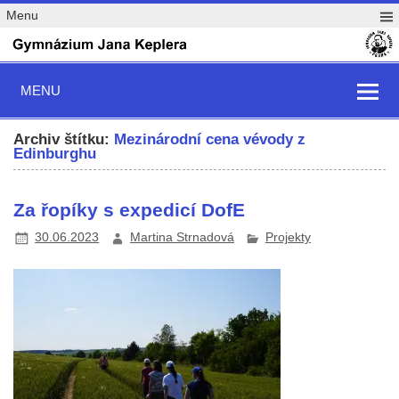
Menu
MENU
Archiv štítku:
Mezinárodní cena vévody z
Edinburghu
Za řopíky s expedicí DofE
30.06.2023
Martina Strnadová
Projekty