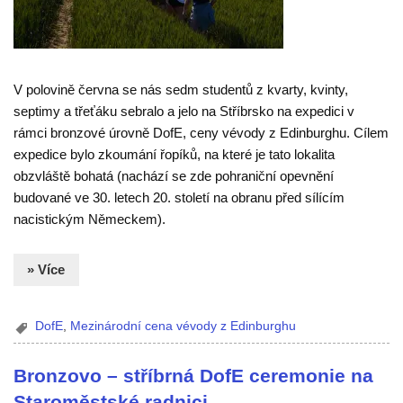
V polovině června se nás sedm studentů z kvarty, kvinty,
septimy a třeťáku sebralo a jelo na Stříbrsko na expedici v
rámci bronzové úrovně DofE, ceny vévody z Edinburghu. Cílem
expedice bylo zkoumání řopíků, na které je tato lokalita
obzvláště bohatá (nachází se zde pohraniční opevnění
budované ve 30. letech 20. století na obranu před sílícím
nacistickým Německem).
» Více
DofE
,
Mezinárodní cena vévody z Edinburghu
Bronzovo – stříbrná DofE ceremonie na
Staroměstské radnici