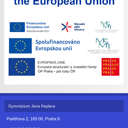
Gymnázium Jana Keplera
Parléřova 2, 169 00, Praha 6