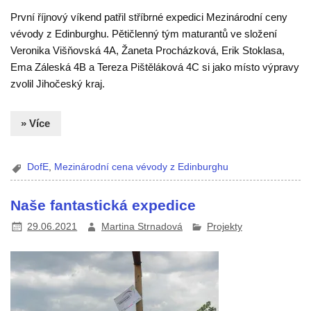
První říjnový víkend patřil stříbrné expedici Mezinárodní ceny
vévody z Edinburghu. Pětičlenný tým maturantů ve složení
Veronika Višňovská 4A, Žaneta Procházková, Erik Stoklasa,
Ema Záleská 4B a Tereza Pištěláková 4C si jako místo výpravy
zvolil Jihočeský kraj.
» Více
DofE
,
Mezinárodní cena vévody z Edinburghu
Naše fantastická expedice
29.06.2021
Martina Strnadová
Projekty