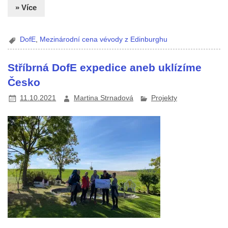
» Více
DofE
,
Mezinárodní cena vévody z Edinburghu
Stříbrná DofE expedice aneb uklízíme
Česko
11.10.2021
Martina Strnadová
Projekty