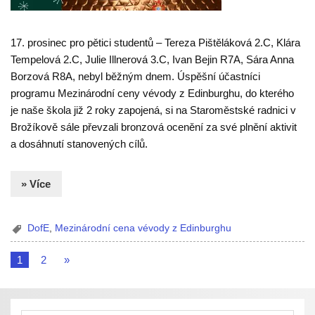
17. prosinec pro pětici studentů – Tereza Pištěláková 2.C, Klára
Tempelová 2.C, Julie Illnerová 3.C, Ivan Bejin R7A, Sára Anna
Borzová R8A, nebyl běžným dnem. Úspěšní účastníci
programu Mezinárodní ceny vévody z Edinburghu, do kterého
je naše škola již 2 roky zapojená, si na Staroměstské radnici v
Brožíkově sále převzali bronzová ocenění za své plnění aktivit
a dosáhnutí stanovených cílů.
» Více
DofE
,
Mezinárodní cena vévody z Edinburghu
1
2
»