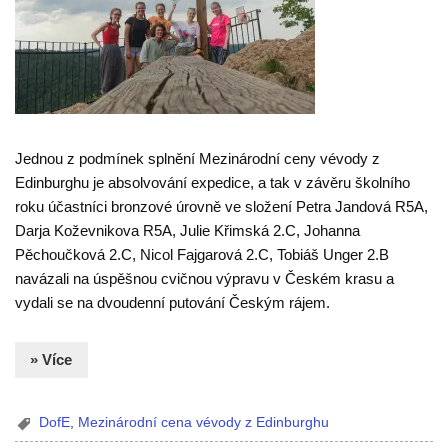
Jednou z podmínek splnění Mezinárodní ceny vévody z
Edinburghu je absolvování expedice, a tak v závěru školního
roku účastníci bronzové úrovně ve složení Petra Jandová R5A,
Darja Koževnikova R5A, Julie Křimská 2.C, Johanna
Pěchoučková 2.C, Nicol Fajgarová 2.C, Tobiáš Unger 2.B
navázali na úspěšnou cvičnou výpravu v Českém krasu a
vydali se na dvoudenní putování Českým rájem.
» Více
DofE
,
Mezinárodní cena vévody z Edinburghu