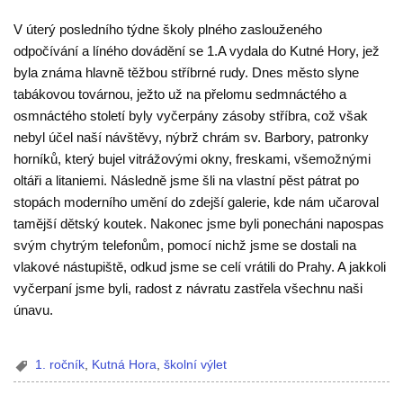
V úterý posledního týdne školy plného zaslouženého
odpočívání a líného dovádění se 1.A vydala do Kutné Hory, jež
byla známa hlavně těžbou stříbrné rudy. Dnes město slyne
tabákovou továrnou, ježto už na přelomu sedmnáctého a
osmnáctého století byly vyčerpány zásoby stříbra, což však
nebyl účel naší návštěvy, nýbrž chrám sv. Barbory, patronky
horníků, který bujel vitrážovými okny, freskami, všemožnými
oltáři a litaniemi.
Následně jsme šli na vlastní pěst pátrat po
stopách moderního umění do zdejší galerie, kde nám učaroval
tamější dětský koutek. Nakonec jsme byli ponecháni napospas
svým chytrým telefonům, pomocí nichž jsme se dostali na
vlakové nástupiště, odkud jsme se celí vrátili do Prahy. A jakkoli
vyčerpaní jsme byli, radost z návratu zastřela všechnu naši
únavu.
1. ročník
,
Kutná Hora
,
školní výlet