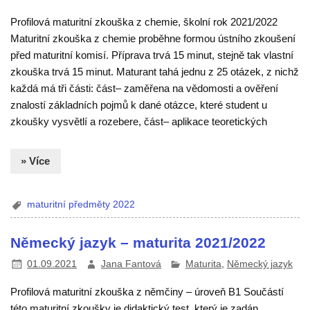
Profilová maturitní zkouška z chemie, školní rok 2021/2022
Maturitní zkouška z chemie proběhne formou ústního zkoušení
před maturitní komisí. Příprava trvá 15 minut, stejně tak vlastní
zkouška trvá 15 minut. Maturant tahá jednu z 25 otázek, z nichž
každá má tři části: část– zaměřena na vědomosti a ověření
znalostí základních pojmů k dané otázce, které student u
zkoušky vysvětlí a rozebere, část– aplikace teoretických
» Více
maturitní předměty 2022
Německý jazyk – maturita 2021/2022
01.09.2021
Jana Fantová
Maturita
,
Německý jazyk
Profilová maturitní zkouška z němčiny – úroveň B1 Součástí
této maturitní zkoušky je didaktický test, který je zadán