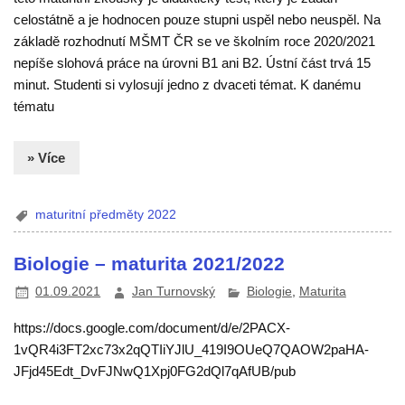
celostátně a je hodnocen pouze stupni uspěl nebo neuspěl. Na
základě rozhodnutí MŠMT ČR se ve školním roce 2020/2021
nepíše slohová práce na úrovni B1 ani B2. Ústní část trvá 15
minut. Studenti si vylosují jedno z dvaceti témat. K danému
tématu
» Více
maturitní předměty 2022
Biologie – maturita 2021/2022
01.09.2021
Jan Turnovský
Biologie
,
Maturita
https://docs.google.com/document/d/e/2PACX-
1vQR4i3FT2xc73x2qQTIiYJlU_419I9OUeQ7QAOW2paHA-
JFjd45Edt_DvFJNwQ1Xpj0FG2dQl7qAfUB/pub