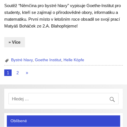
Soutěž “Němčina pro bystré hlavy” vypisuje Goethe-Institut pro
studenty, kteří se zajímají o přírodovědné obory, informatiku a
matematiku. První místo v letošním roce obsadil se svojí prací
Matyáš Boháček ze 2.A. Blahopřejeme!
» Více
Bystré hlavy
,
Goethe Institut
,
Helle Köpfe
1
2
»
Oblíbené