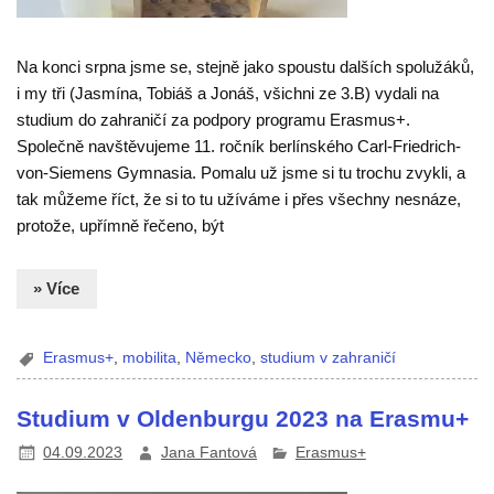
Na konci srpna jsme se, stejně jako spoustu dalších spolužáků,
i my tři (Jasmína, Tobiáš a Jonáš, všichni ze 3.B) vydali na
studium do zahraničí za podpory programu Erasmus+.
Společně navštěvujeme 11. ročník berlínského Carl-Friedrich-
von-Siemens Gymnasia. Pomalu už jsme si tu trochu zvykli, a
tak můžeme říct, že si to tu užíváme i přes všechny nesnáze,
protože, upřímně řečeno, být
» Více
Erasmus+
,
mobilita
,
Německo
,
studium v zahraničí
Studium v Oldenburgu 2023 na Erasmu+
04.09.2023
Jana Fantová
Erasmus+