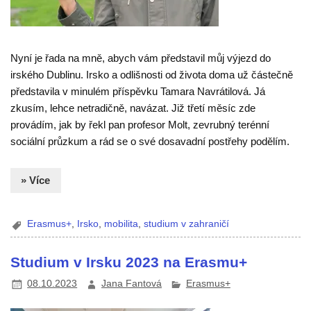
Nyní je řada na mně, abych vám představil můj výjezd do
irského Dublinu. Irsko a odlišnosti od života doma už částečně
představila v minulém příspěvku Tamara Navrátilová. Já
zkusím, lehce netradičně, navázat. Již třetí měsíc zde
provádím, jak by řekl pan profesor Molt, zevrubný terénní
sociální průzkum a rád se o své dosavadní postřehy podělím.
» Více
Erasmus+
,
Irsko
,
mobilita
,
studium v zahraničí
Studium v Irsku 2023 na Erasmu+
08.10.2023
Jana Fantová
Erasmus+