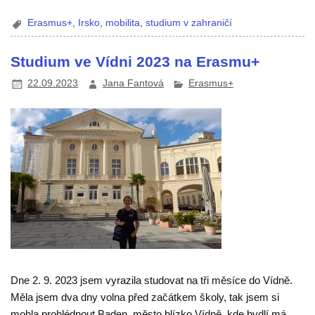
Erasmus+
,
Irsko
,
mobilita
,
studium v zahraničí
Studium ve Vídni 2023 na Erasmu+
22.09.2023
Jana Fantová
Erasmus+
Dne 2. 9. 2023 jsem vyrazila studovat na tři měsíce do Vídně.
Měla jsem dva dny volna před začátkem školy, tak jsem si
mohla prohlédnout Baden, město blízko Vídně, kde bydlí má