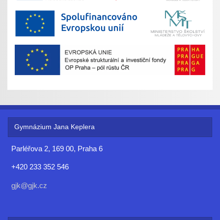
Gymnázium Jana Keplera
Parléřova 2, 169 00, Praha 6
+420 233 352 546
gjk@gjk.cz