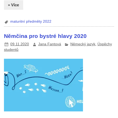
» Více
maturitní předměty 2022
Němčina pro bystré hlavy 2020
09.11.2020
Jana Fantová
Německý jazyk
,
Úspěchy
studentů