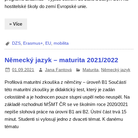
hostitelské školy do zemí Evropské unie.
» Více
DZS
,
Erasmus+
,
EU
,
mobilita
Německý jazyk – maturita 2021/2022
01.09.2021
Jana Fantová
Maturita
,
Německý jazyk
Profilová maturitní zkouška z němčiny – úroveň B1 Součástí
této maturitní zkoušky je didaktický test, který je zadán
celostátně a je hodnocen pouze stupni uspěl nebo neuspěl. Na
základě rozhodnutí MŠMT ČR se ve školním roce 2020/2021
nepíše slohová práce na úrovni B1 ani B2. Ústní část trvá 15
minut. Studenti si vylosují jedno z dvaceti témat. K danému
tématu