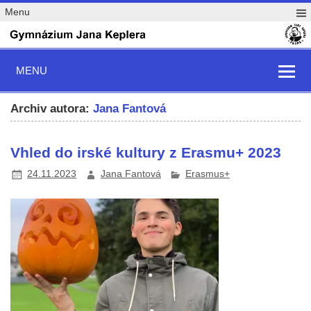
Menu
MENU
Archiv autora:
Jana Fantová
Vhled do irské kultury z Erasmu+ 2023
24.11.2023
Jana Fantová
Erasmus+