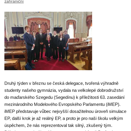
zahraniční
Druhý týden v březnu se česká delegace, tvořená výhradně
studenty našeho gymnázia, vydala na velkolepé dobrodružství
do maďarského Szegedu (Segedínu) k příležitosti 63. zasedání
mezinárodního Modelového Evropského Parlamentu (iMEP).
iMEP představuje vůbec nejvyšší dosažitelnou úroveň simulace
EP, další krok je až reálný EP, a proto je pro naši školu velkým
úspěchem, že nás reprezentoval tak silný, zkušený tým.