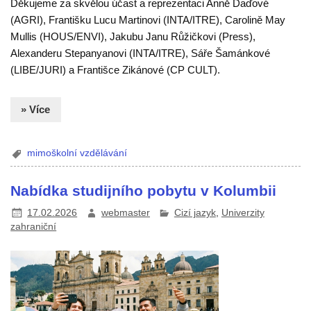
Děkujeme za skvělou účast a reprezentaci Anně Daďové
(AGRI), Františku Lucu Martinovi (INTA/ITRE), Carolině May
Mullis (HOUS/ENVI), Jakubu Janu Růžičkovi (Press),
Alexanderu Stepanyanovi (INTA/ITRE), Sáře Šamánkové
(LIBE/JURI) a Františce Zikánové (CP CULT).
» Více
mimoškolní vzdělávání
Nabídka studijního pobytu v Kolumbii
17.02.2026
webmaster
Cizí jazyk
,
Univerzity
zahraniční