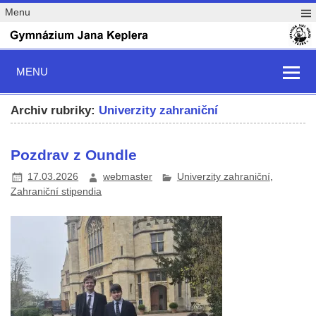
Menu
MENU
Archiv rubriky:
Univerzity zahraniční
Pozdrav z Oundle
17.03.2026
webmaster
Univerzity zahraniční
,
Zahraniční stipendia