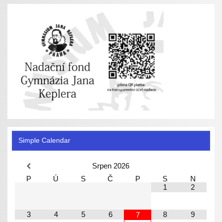
Simple Calendar
Srpen
2026
P
Ú
S
Č
P
S
N
1
2
3
4
5
6
8
9
7