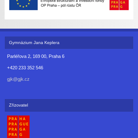
Gymnázium Jana Keplera
Parléřova 2, 169 00, Praha 6
+420 233 352 546
gjk@gjk.cz
Zřizovatel