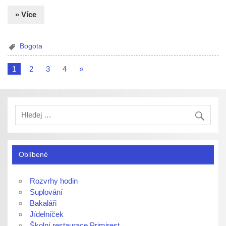
» Více
Bogota
1
2
3
4
»
Oblíbené
Rozvrhy hodin
Suplování
Bakaláři
Jídelníček
Školní restaurace Primirest