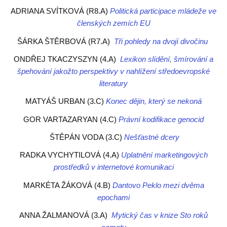
ADRIANA SVÍTKOVÁ (R8.A)
Politická participace mládeže ve
členských zemích EU
ŠÁRKA ŠTĚRBOVÁ (R7.A)
Tři pohledy na dvojí divočinu
ONDŘEJ TKACZYSZYN (4.A)
Lexikon slídění, šmírování a
špehování jakožto perspektivy v nahlížení středoevropské
literatury
MATYÁŠ URBAN (3.C)
Konec dějin, který se nekoná
GOR VARTAZARYAN (4.C)
Právní kodifikace genocid
ŠTĚPÁN VODA (3.C)
Nešťastné dcery
RADKA VYCHYTILOVÁ (4.A)
Uplatnění marketingových
prostředků v internetové komunikaci
MARKÉTA ŽÁKOVÁ (4.B)
Dantovo Peklo mezi dvěma
epochami
ANNA ŽALMANOVÁ (3.A)
Mytický čas v knize Sto roků