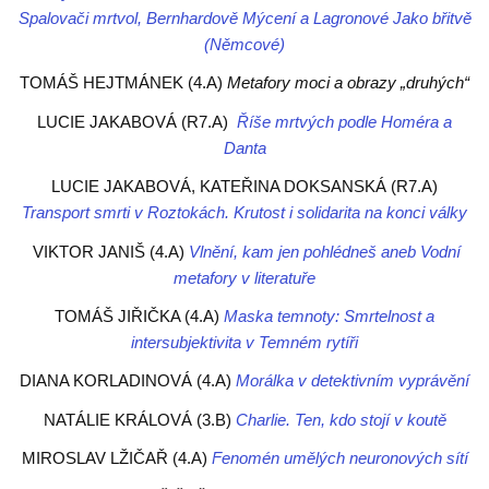
Spalovači mrtvol, Bernhardově Mýcení a Lagronové Jako břitvě
(Němcové)
TOMÁŠ HEJTMÁNEK (4.A)
Metafory moci a obrazy „druhých“
LUCIE JAKABOVÁ (R7.A)
Říše mrtvých podle Homéra a
Danta
LUCIE JAKABOVÁ, KATEŘINA DOKSANSKÁ (R7.A)
Transport smrti v Roztokách. Krutost i solidarita na konci války
VIKTOR JANIŠ (4.A)
Vlnění, kam jen pohlédneš aneb Vodní
metafory v literatuře
TOMÁŠ JIŘIČKA (4.A)
Maska temnoty: Smrtelnost a
intersubjektivita v Temném rytíři
DIANA KORLADINOVÁ (4.A)
Morálka v detektivním vyprávění
NATÁLIE KRÁLOVÁ (3.B)
Charlie. Ten, kdo stojí v koutě
MIROSLAV LŽIČAŘ (4.A)
Fenomén umělých neuronových sítí