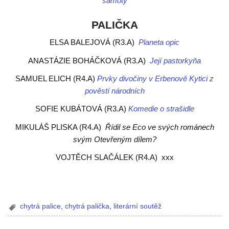
samoty
PALIČKA
ELSA BALEJOVÁ (R3.A)
Planeta opic
ANASTÁZIE BOHÁČKOVÁ (R3.A)
Její pastorkyňa
SAMUEL ELICH (R4.A)
Prvky divočiny v Erbenově Kytici z
pověstí národních
SOFIE KUBÁTOVÁ (R3.A)
Komedie o strašidle
MIKULÁŠ PLISKA (R4.A)
Řídil se Eco ve svých románech
svým Otevřeným dílem?
VOJTĚCH SLAČÁLEK (R4.A) xxx
chytrá palice
,
chytrá palička
,
literární soutěž