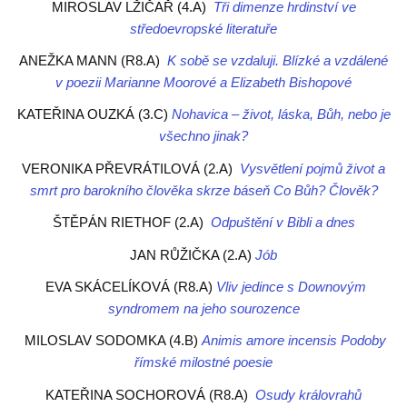
MIROSLAV LŽIČAŘ (4.A)
Tři dimenze hrdinství ve
středoevropské literatuře
ANEŽKA MANN (R8.A)
K sobě se vzdaluji. Blízké a vzdálené
v poezii Marianne Moorové a Elizabeth Bishopové
KATEŘINA OUZKÁ (3.C)
Nohavica – život, láska, Bůh, nebo je
všechno jinak?
VERONIKA PŘEVRÁTILOVÁ (2.A)
Vysvětlení pojmů život a
smrt pro barokního člověka skrze báseň Co Bůh? Člověk?
ŠTĚPÁN RIETHOF (2.A)
Odpuštění v Bibli a dnes
JAN RŮŽIČKA (2.A)
Jób
EVA SKÁCELÍKOVÁ (R8.A)
Vliv jedince s Downovým
syndromem na jeho sourozence
MILOSLAV SODOMKA (4.B)
Animis amore incensis Podoby
římské milostné poesie
KATEŘINA SOCHOROVÁ (R8.A)
Osudy královrahů